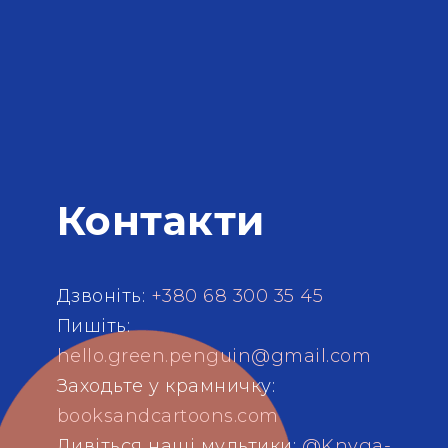
Контакти
Дзвоніть:
+380 68 300 35 45
Пишіть:
hello.green.penguin@gmail.com
Заходьте у крамничку:
booksandcartoons.com
Дивіться наші мультики:
@Knyga-