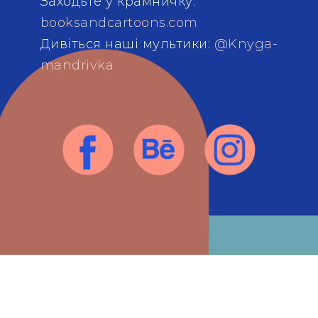
Заходьте у крамничку:
booksandcartoons.com
Дивіться наші мультики:
@Knyga-
mandrivka