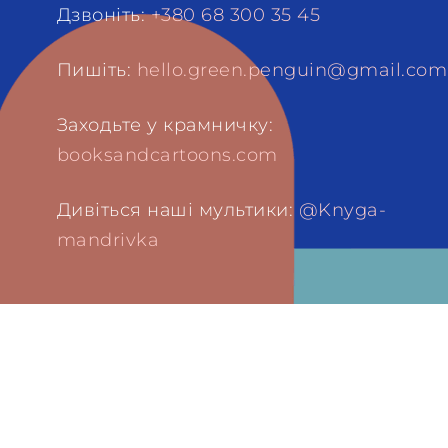
Дзвоніть:
+380 68 300 35 45
Пишіть:
hello.green.penguin@gmail.com
Заходьте у крамничку:
booksandcartoons.com
Дивіться наші мультики:
@Knyga-
mandrivka